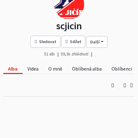
scjicin
Sledovat
Sdílet
Další
51 alb
59,3k zhlédnutí
Alba
Videa
O mně
Oblíbená alba
Oblíbenci